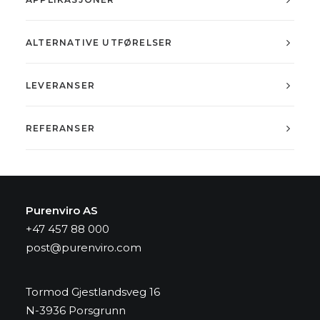
ALTERNATIVE UTFØRELSER
LEVERANSER
REFERANSER
Purenviro AS
+47 457 88 000
post@purenviro.com
Tormod Gjestlandsveg 16
N-3936 Porsgrunn