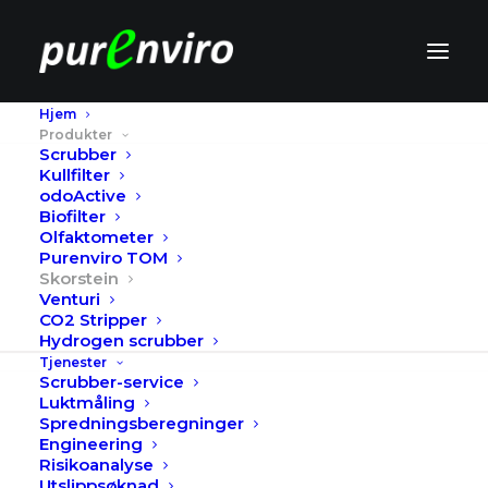
Hjem
Produkter
Scrubber
Kullfilter
Skorstein
odoActive
Biofilter
Olfaktometer
Purenviro TOM
Purenviro leverer skorsteiner for
Skorstein
Venturi
røykgass, lukt og utslipp til luft. Vi
CO2 Stripper
leverer komplette prosjekter med
Hydrogen scrubber
Tjenester
dimensjonering, fundamenter,
Scrubber-service
Luktmåling
produksjon og montasje.
Spredningsberegninger
Engineering
Risikoanalyse
Når skal du velge en
Utslippsøknad