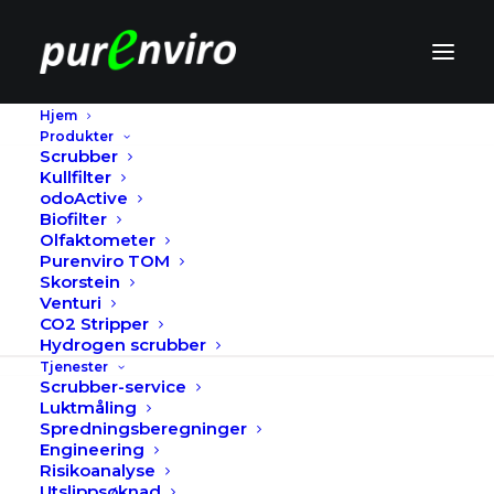
Hjem
Produkter
Scrubber
Kullfilter
odoActive
Biofilter
Olfaktometer
Purenviro TOM
Skorstein
Online kalkulator for
Venturi
CO2 Stripper
skorstein
Hydrogen scrubber
Tjenester
Scrubber-service
JANUAR 24, 2019
Luktmåling
Spredningsberegninger
Engineering
Risikoanalyse
Utslippsøknad