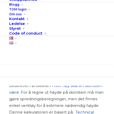
Blogg
TOM login
Om oss
Kontakt
Ledelse
Styret
Code of conduct
kalkulator for å finne beregne høyde på
skorstein.
En skorstein er ofte nødvendig for å fortynne et
Search
utslipp og redusere konsentrasjoner på bakken.
Effekten av en skorstein blir i stor grad påvirket av
bygninger i nærheten. Store bygninger gjør at
man trenger høyere skorsteiner. Effekten er
beskrevet i artikkelen
Hvor høy skal en skorstein
være
. For å regne ut høyde på skorstein må man
gjøre spredningsberegninger, men det finnes
enkel verktøy for å estimere nødvendig høyde.
Denne kalkulatoren er basert på:
Technical